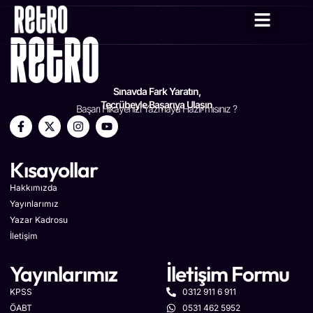
YAZAR KADRO
Sınavda Fark Yaratın,
Tecrübeyle Başarıya Ulaşın
Başarı Hikayenizi Yazmaya Hazır mısınız ?
Kısayollar
Hakkımızda
Yayınlarımız
Yazar Kadrosu
İletişim
Yayınlarımız
İletişim Formu
KPSS
0312 911 6 911
ÖABT
0531 462 5952