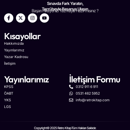
Sınavda Fark Yaratın,
Tecrübeyle Başarıya Ulaşın
Başarı Hikayenizi Yazmaya Hazır mısınız ?
Kısayollar
Hakkımızda
Yayınlarımız
Yazar Kadrosu
İletişim
Yayınlarımız
İletişim Formu
KPSS
0312 911 6 911
ÖABT
0531 462 5952
YKS
info@retrokitap.com
LGS
Copyright© 2025 Retro Kitap
Tüm Hakları Saklıdır.