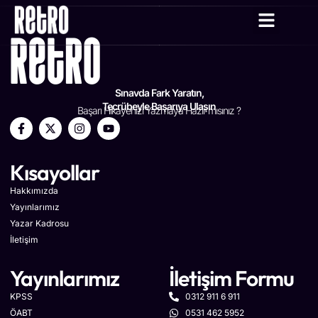
YAZAR KADRO
Sınavda Fark Yaratın,
Tecrübeyle Başarıya Ulaşın
Başarı Hikayenizi Yazmaya Hazır mısınız ?
Kısayollar
Hakkımızda
Yayınlarımız
Yazar Kadrosu
İletişim
Yayınlarımız
İletişim Formu
KPSS
0312 911 6 911
ÖABT
0531 462 5952