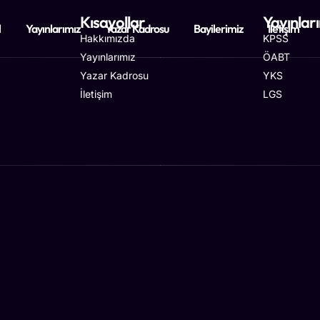
Kısayollar
Yayınlar
l
Yayınlarımız
Yazar Kadrosu
Bayilerimiz
İletişim
Hakkımızda
KPSS
Yayınlarımız
ÖABT
Yazar Kadrosu
YKS
İletişim
LGS