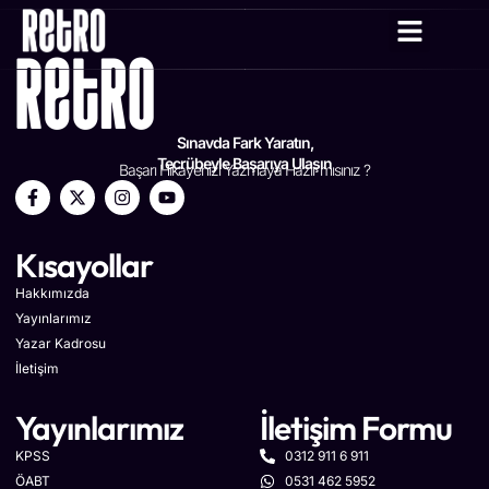
YAZAR KADRO
Sınavda Fark Yaratın,
Tecrübeyle Başarıya Ulaşın
Başarı Hikayenizi Yazmaya Hazır mısınız ?
Kısayollar
Hakkımızda
Yayınlarımız
Yazar Kadrosu
İletişim
Yayınlarımız
İletişim Formu
KPSS
0312 911 6 911
ÖABT
0531 462 5952