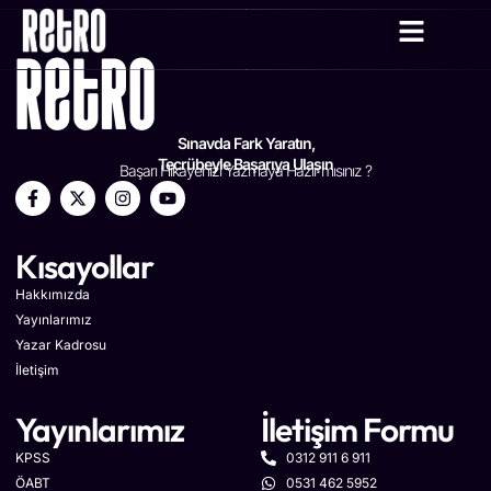
YAZAR KADRO
Sınavda Fark Yaratın,
Tecrübeyle Başarıya Ulaşın
Başarı Hikayenizi Yazmaya Hazır mısınız ?
Kısayollar
Hakkımızda
Yayınlarımız
Yazar Kadrosu
İletişim
Yayınlarımız
İletişim Formu
KPSS
0312 911 6 911
ÖABT
0531 462 5952