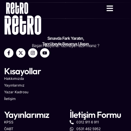
YAZAR KADRO
Sınavda Fark Yaratın,
Tecrübeyle Başarıya Ulaşın
Başarı Hikayenizi Yazmaya Hazır mısınız ?
Kısayollar
Hakkımızda
Yayınlarımız
Yazar Kadrosu
İletişim
Yayınlarımız
İletişim Formu
KPSS
0312 911 6 911
ÖABT
0531 462 5952