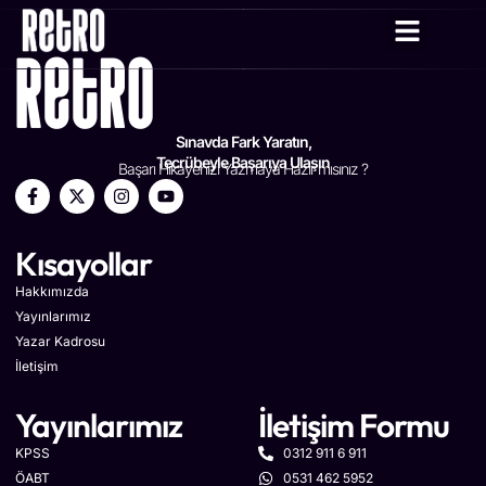
YAZAR KADRO
Sınavda Fark Yaratın,
Tecrübeyle Başarıya Ulaşın
Başarı Hikayenizi Yazmaya Hazır mısınız ?
Kısayollar
Hakkımızda
Yayınlarımız
Yazar Kadrosu
İletişim
Yayınlarımız
İletişim Formu
KPSS
0312 911 6 911
ÖABT
0531 462 5952