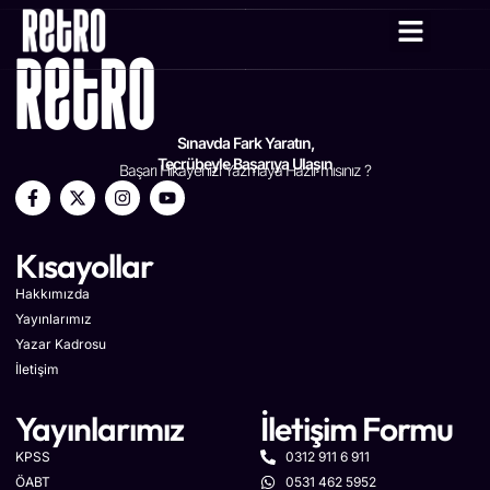
YAZAR KADRO
Sınavda Fark Yaratın,
Tecrübeyle Başarıya Ulaşın
Başarı Hikayenizi Yazmaya Hazır mısınız ?
Kısayollar
Hakkımızda
Yayınlarımız
Yazar Kadrosu
İletişim
Yayınlarımız
İletişim Formu
KPSS
0312 911 6 911
ÖABT
0531 462 5952