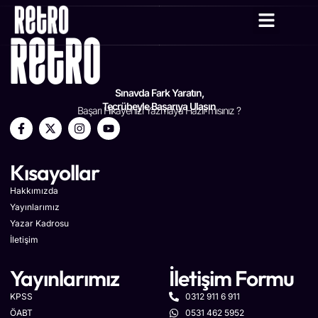
YAZAR KADRO
Sınavda Fark Yaratın,
Tecrübeyle Başarıya Ulaşın
Başarı Hikayenizi Yazmaya Hazır mısınız ?
Kısayollar
Hakkımızda
Yayınlarımız
Yazar Kadrosu
İletişim
Yayınlarımız
İletişim Formu
KPSS
0312 911 6 911
ÖABT
0531 462 5952